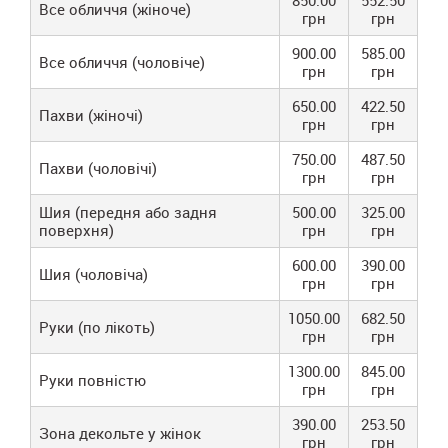
850.00
552.50
Все обличчя (жіноче)
грн
грн
900.00
585.00
Все обличчя (чоловіче)
грн
грн
650.00
422.50
Пахви (жіночі)
грн
грн
750.00
487.50
Пахви (чоловічі)
грн
грн
Шия (передня або задня
500.00
325.00
поверхня)
грн
грн
600.00
390.00
Шия (чоловіча)
грн
грн
1050.00
682.50
Руки (по лікоть)
грн
грн
1300.00
845.00
Руки повністю
грн
грн
390.00
253.50
Зона декольте у жінок
грн
грн