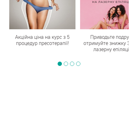
ї
Акційна ціна на курс з 5
Приводьте подругу -
ша
процедур пресотерапії!
отримуйте знижку 30% 
лазерну епіляцію