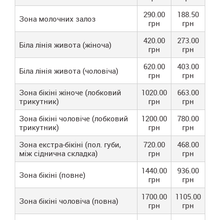
290.00
188.50
Зона молочних залоз
грн
грн
420.00
273.00
Біла лінія живота (жіноча)
грн
грн
620.00
403.00
Біла лінія живота (чоловіча)
грн
грн
Зона бікіні жіноче (лобковий
1020.00
663.00
трикутник)
грн
грн
Зона бікіні чоловіче (лобковий
1200.00
780.00
трикутник)
грн
грн
Зона екстра-бікіні (пол. губи,
720.00
468.00
між сіднична складка)
грн
грн
1440.00
936.00
Зона бікіні (повне)
грн
грн
1700.00
1105.00
Зона бікіні чоловіча (повна)
грн
грн