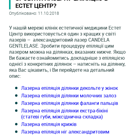
ЕСТЕТ ЦЕНТР?
Опубліковано: 11.10.2018
У нашій мережі клінік естетичної медицини Естет
Центр використовується один з кращих у світі
лазерів – александритовий лазер CANDELA
GENTLELASE. Зробити процедуру епіляції цим
лазером можна на ділянках, вказаних нижче. Якщо
Ви бажаєте ознайомитись докладніше з епіляцією
однієї з конкретних ділянок – натисніть на ділянку,
яка Вас цікавить, і Ви перейдете на детальний
опис:
Лазерна епіляція ділянки декольте у жінок
Лазерна епіляція ділянки молочних залоз
Лазерна епіляція ділянки фаланги пальців
Лазерна епіляція ділянки екстра-бікіні
(статеві губи, міжсіднична складка)
Лазерна епіляція крижів
Лазерна епіляція ніг александритовим